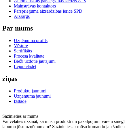
Automātiskais pārslēgšanas slēdzis ATS
Maiņstrāvas kontaktors
Pārsprieguma aizsardzības ierīce SPD
Aizsargs
Par mums
Uzņēmuma profils
Vēsture
Sertifikāts
Procesa kvalitāte
Bieži uzdotie jautājumi
Lejupielādēt
ziņas
Produktu jaunumi
Uzņēmuma jaunumi
Izstāde
Sazinieties ar mums
Vai vēlaties uzzināt, kā mūsu produkti un pakalpojumi varētu sniegt
labumu jūsu uzņēmumam? Sazinieties ar mūsu komandu jau šodien