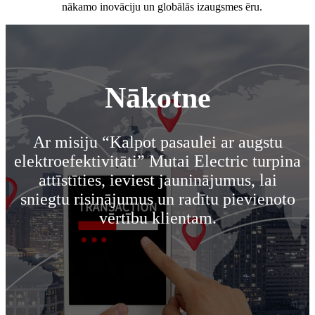
nākamo inovāciju un globālās izaugsmes ēru.
Nākotne
Ar misiju “Kalpot pasaulei ar augstu
elektroefektivitāti” Mutai Electric turpina
attīstīties, ieviest jauninājumus, lai
sniegtu risinājumus un radītu pievienoto
vērtību klientam.