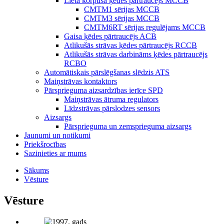
Lieta korpusa ķēdes pārtraucējs MCCB
CMTM1 sērijas MCCB
CMTM3 sērijas MCCB
CMTM6RT sērijas regulējams MCCB
Gaisa ķēdes pārtraucējs ACB
Atlikušās strāvas ķēdes pārtraucējs RCCB
Atlikušās strāvas darbināms ķēdes pārtraucējs
RCBO
Automātiskais pārslēgšanas slēdzis ATS
Maiņstrāvas kontaktors
Pārsprieguma aizsardzības ierīce SPD
Maiņstrāvas ātruma regulators
Līdzstrāvas pārslodzes sensors
Aizsargs
Pārsprieguma un zemsprieguma aizsargs
Jaunumi un notikumi
Priekšrocības
Sazinieties ar mums
Sākums
Vēsture
Vēsture