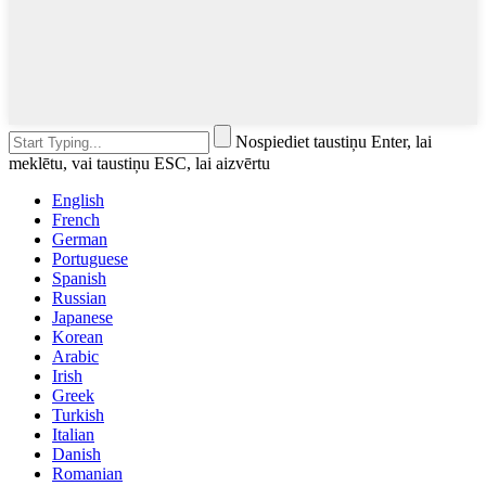
Nospiediet taustiņu Enter, lai
meklētu, vai taustiņu ESC, lai aizvērtu
English
French
German
Portuguese
Spanish
Russian
Japanese
Korean
Arabic
Irish
Greek
Turkish
Italian
Danish
Romanian