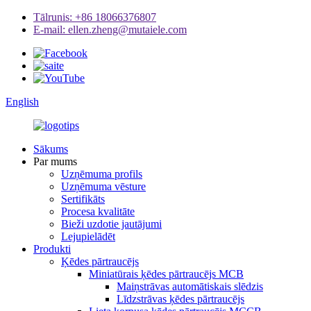
Tālrunis: +86 18066376807
E-mail: ellen.zheng@mutaiele.com
English
Sākums
Par mums
Uzņēmuma profils
Uzņēmuma vēsture
Sertifikāts
Procesa kvalitāte
Bieži uzdotie jautājumi
Lejupielādēt
Produkti
Ķēdes pārtraucējs
Miniatūrais ķēdes pārtraucējs MCB
Maiņstrāvas automātiskais slēdzis
Līdzstrāvas ķēdes pārtraucējs