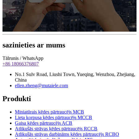
sazinieties ar mums
Tālrunis / WhatsApp
+86 18066376807
No.1 Sulv Road, Liushi Town, Yueqing, Wenzhou, Zhejiang,
China
ellen.zheng@mutaiele.com
Produkti
Miniatūrais ķēdes pārtraucējs MCB
Lieta korpusa ķēdes pārtraucējs MCCB
Gaisa ķēdes pārtraucējs ACB
Atlikušās strāvas ķēdes pārtraucējs RCCB
Atlikušās strāvas darbināms ķēdes pārtraucējs RCBO